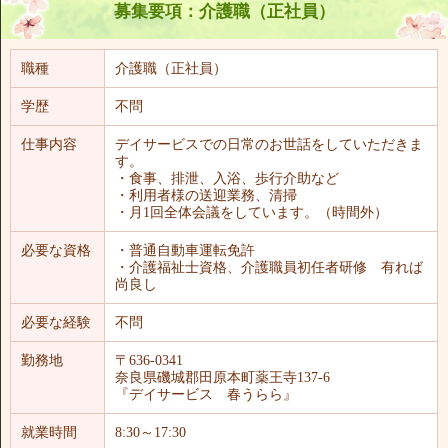
募集要項：介護職（正社員）
職種
介護職（正社員）
学歴
不問
仕事内容
デイサービスでの日常のお世話をしていただきま
す。
・食事、排泄、入浴、歩行介助など
・利用者様の送迎業務、清掃
・月1回全体会議をしています。（時間外）
必要な資格
・普通自動車運転免許
・介護福祉士資格、介護職員初任者研修 有れば
尚良し
必要な経験
不問
勤務地
〒636-0341
奈良県磯城郡田原本町薬王寺137-6
『デイサービス 春うらら』
就業時間
8:30～17:30