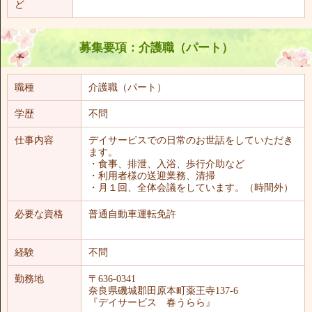
ど
募集要項：介護職（パート）
職種
介護職（パート）
学歴
不問
仕事内容
デイサービスでの日常のお世話をしていただき
ます。
・食事、排泄、入浴、歩行介助など
・利用者様の送迎業務、清掃
・月１回、全体会議をしています。（時間外）
必要な資格
普通自動車運転免許
経験
不問
勤務地
〒636-0341
奈良県磯城郡田原本町薬王寺137-6
『デイサービス 春うらら』