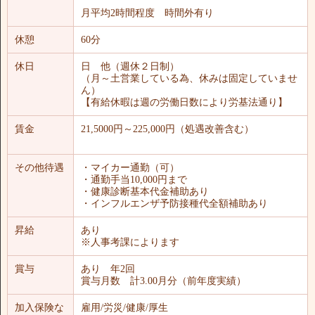
月平均2時間程度 時間外有り
休憩
60分
休日
日 他（週休２日制）
（月～土営業している為、休みは固定していませ
ん）
【有給休暇は週の労働日数により労基法通り】
賃金
21,5000円～225,000円（処遇改善含む）
その他待遇
・マイカー通勤（可）
・通勤手当10,000円まで
・健康診断基本代金補助あり
・インフルエンザ予防接種代全額補助あり
昇給
あり
※人事考課によります
賞与
あり 年2回
賞与月数 計3.00月分（前年度実績）
加入保険な
雇用/労災/健康/厚生