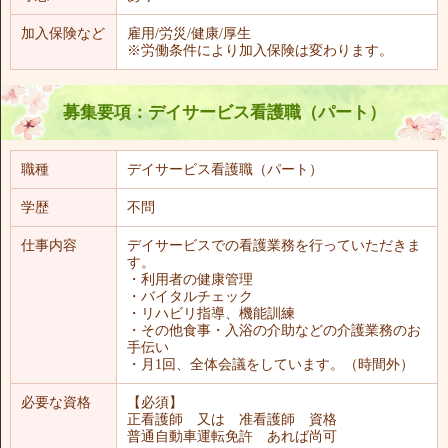
加入保険など
雇用/労災/健康/厚生
※労働条件により加入保険は変わります。
募集要項：デイサービス看護職（パート）
職種
デイサービス看護職（パート）
学歴
不問
仕事内容
デイサービスでの看護業務を行っていただきま
す。
・利用者の健康管理
・バイタルチェック
・リハビリ指導、機能訓練
・その他食事・入浴の介助などの介護業務のお
手伝い
・月1回、全体会議をしています。（時間外）
必要な資格
【必須】
正看護師 又は 准看護師 資格
普通自動車運転免許 あれば尚可