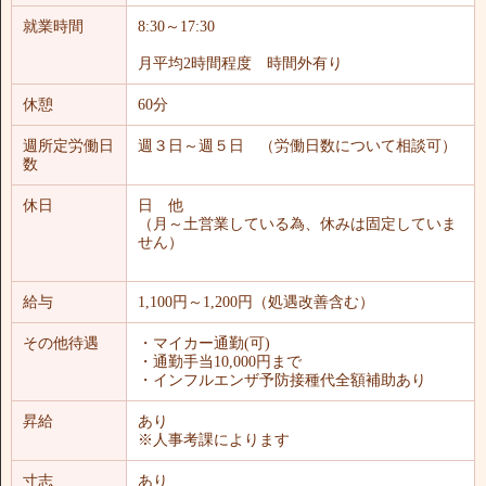
就業時間
8:30～17:30
月平均2時間程度 時間外有り
休憩
60分
週所定労働日
週３日～週５日 （労働日数について相談可）
数
休日
日 他
（月～土営業している為、休みは固定していま
せん）
給与
1,100円～1,200円（処遇改善含む）
その他待遇
・マイカー通勤(可)
・通勤手当10,000円まで
・インフルエンザ予防接種代全額補助あり
昇給
あり
※人事考課によります
寸志
あり