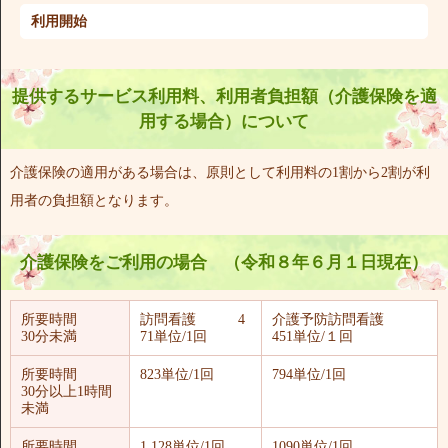
利用開始
提供するサービス利用料、利用者負担額（介護保険を適
用する場合）について
介護保険の適用がある場合は、原則として利用料の1割から2割が利
用者の負担額となります。
介護保険をご利用の場合 （令和８年６月１日現在）
所要時間
訪問看護 4
介護予防訪問看護
30分未満
71単位/1回
451単位/１回
所要時間
823単位/1回
794単位/1回
30分以上1時間
未満
所要時間
1,128単位/1回
1090単位/1回