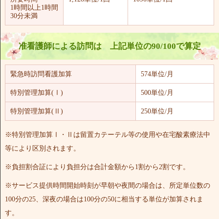
1時間以上1時間
30分未満
准看護師による訪問は 上記単位の90/100で算定
緊急時訪問看護加算
574単位/月
特別管理加算(Ⅰ)
500単位/月
特別管理加算(Ⅱ)
250単位/月
※特別管理加算Ⅰ・Ⅱは留置カテーテル等の使用や在宅酸素療法中
等により区別されます。
※負担割合証により負担分は合計金額から1割から2割です。
※サービス提供時間開始時刻が早朝や夜間の場合は、所定単位数の
100分の25、深夜の場合は100分の50に相当する単位が加算されま
す。